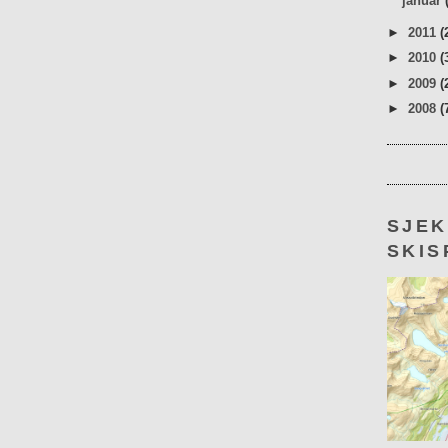
januar
►
2011
(
►
2010
(
►
2009
(
►
2008
(
SJE
SKIS