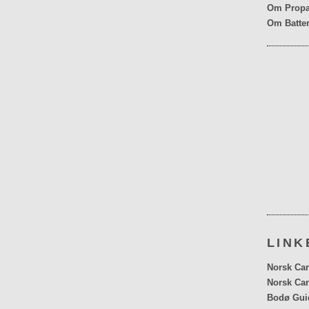
Om Propa
Om Batter
LINK
Norsk Car
Norsk Car
Bodø Gui