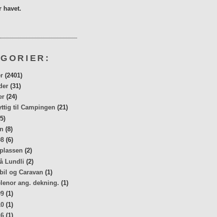
 havet.
GORIER:
r
(2401)
der
(31)
er
(24)
yttig til Campingen
(21)
5)
n
(8)
08
(6)
 plassen
(2)
å Lundli
(2)
bil og Caravan
(1)
elenor ang. dekning.
(1)
09
(1)
10
(1)
16
(1)