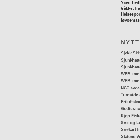
Viser hvi
tråkket fr
Helsespor
løypemask
NYTT
Sjekk Ski
Sjunkhatt
Sjunkhatt
WEB kamer
WEB kame
NCC avdel
Turguide 
Friluftska
Godtur.no
Kjøp Fiske
Snø og Lø
Snøkart f
Statens V