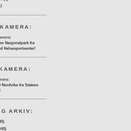
1)
 KAMERA:
en Nasjonalpark fra
rd Helsesportsenter!
KAMERA:
0 Nordvika fra Statens
!
G ARKIV:
45)
245)