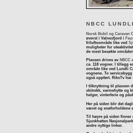
NBCC LUNDL
Norsk Bobil og Caravan 
øverst i Valnesfjord i
Fau
friluftsområde like ved
Sj
muligheter for uteaktivit
de mest besøkte områdene
Plassen drives av
NBCC a
ca. 118 vogner. I tillegg e
område like ved Lundli Ca
vognene. To servicebygg 
også oppført. RiksTv har
I tilknyttning til plassen 
skitrekk, varmehytte og k
helger, vinterferie og p
Her på siden blir det dagli
været og snøforholdene e
Til høyre på siden finner
Sjunkhatten Nasjonalpar
andre nyttige linker.