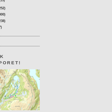
(19)
252)
300)
238)
7)
KK
PORET!