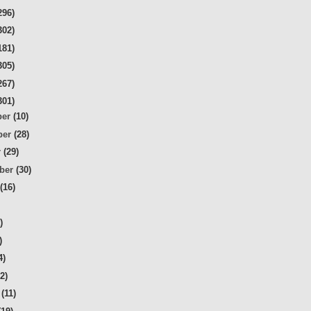
296)
302)
181)
305)
267)
301)
ber
(10)
ber
(28)
r
(29)
mber
(30)
t
(16)
)
)
)
4)
32)
r
(11)