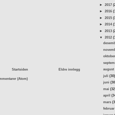
►
2017
(
►
2016
(
►
2015
(
►
2014
(
►
2013
(
▼
2012
(
desem
novem
oktobe
septe
augus
Startsiden
Eldre innlegg
juli
(30
mmentarer (Atom)
juni
(30
mai
(32
april
(3
mars
(
februa