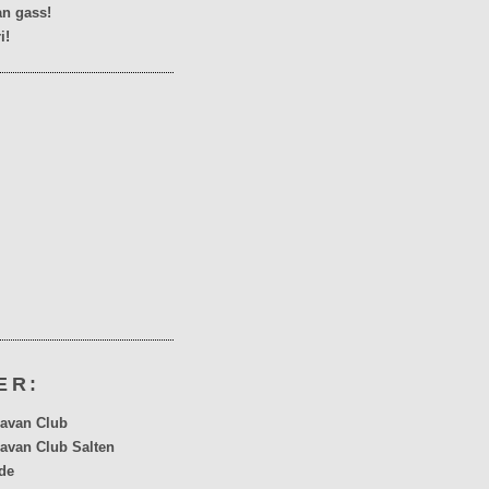
n gass!
i!
ER:
avan Club
avan Club Salten
de