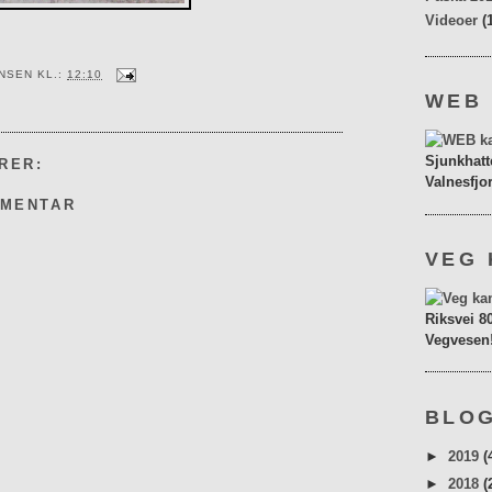
Videoer
(
ENSEN
KL.:
12:10
WEB
Sjunkhatt
RER:
Valnesfjo
MMENTAR
VEG 
Riksvei 8
Vegvesen
BLOG
►
2019
(
►
2018
(