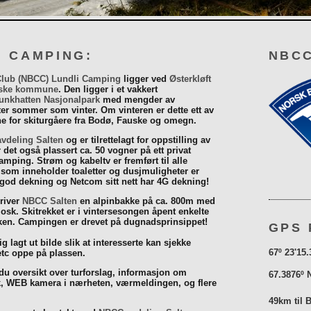
I CAMPING:
NBCC
Club (NBCC) Lundli Camping
ligger ved
Østerkløft
ske kommune
. Den ligger i et vakkert
unkhatten Nasjonalpark
med mengder av
eter sommer som vinter. Om vinteren er dette ett av
 for skiturgåere fra Bodø, Fauske og omegn.
vdeling Salten
og er tilrettelagt for oppstilling av
r det også plassert ca. 50 vogner på ett privat
mping. Strøm og kabeltv er fremført til alle
som inneholder toaletter og dusjmuligheter er
 god dekning og Netcom sitt nett har 4G dekning!
driver
NBCC Salten
en alpinbakke på ca. 800m med
iosk. Skitrekket er i vintersesongen åpent enkelte
åsken. Campingen er drevet på dugnadsprinsippet!
GPS 
g lagt ut bilde slik at interesserte kan sjekke
67º 23'15.
tc oppe på plassen.
 du oversikt over turforslag, informasjon om
67.3876º 
k, WEB kamera i nærheten, værmeldingen, og flere
49km til 