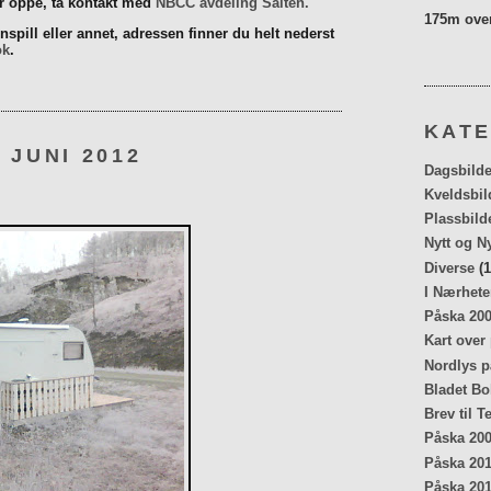
er oppe, ta kontakt med
NBCC avdeling Salten.
175m over
spill eller annet, adressen finner du helt nederst
ok
.
KATE
 JUNI 2012
Dagsbilde
Kveldsbil
Plassbild
Nytt og N
Diverse
(1
I Nærhete
Påska 20
Kart over
Nordlys p
Bladet Bo
Brev til T
Påska 20
Påska 20
Påska 20