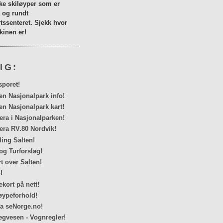
lke skiløyper som er
a og rundt
tssenteret. Sjekk hvor
inen er!
IG:
sporet!
en Nasjonalpark info!
en Nasjonalpark kart!
a i Nasjonalparken!
ra RV.80 Nordvik!
ing Salten!
og Turforslag!
rt over Salten!
!
kort på nett!
ypeforhold!
ra seNorge.no!
egvesen - Vognregler!