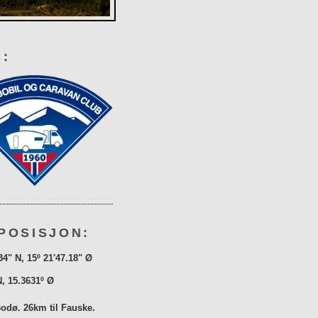
:
POSISJON:
34" N, 15º 21'47.18" Ø
N, 15.3631º Ø
Bodø. 26km til Fauske.