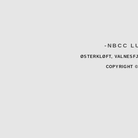
-NBCC L
ØSTERKLØFT, VALNESFJ
COPYRIGHT ©