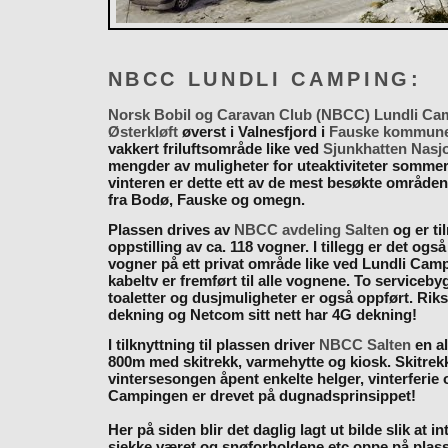
NBCC LUNDLI CAMPING:
Norsk Bobil og Caravan Club (NBCC) Lundli Ca
Østerkløft
øverst i Valnesfjord i
Fauske kommun
vakkert friluftsområde like ved
Sjunkhatten Nasj
mengder av muligheter for uteaktiviteter somme
vinteren er dette ett av de mest besøkte områden
fra Bodø, Fauske og omegn.
Plassen drives av
NBCC avdeling Salten
og er til
oppstilling av ca. 118 vogner. I tillegg er det også
vogner på ett privat område like ved Lundli Cam
kabeltv er fremført til alle vognene. To serviceb
toaletter og dusjmuligheter er også oppført. Rik
dekning og Netcom sitt nett har 4G dekning!
I tilknyttning til plassen driver
NBCC Salten
en al
800m med skitrekk, varmehytte og kiosk. Skitrekk
vintersesongen åpent enkelte helger, vinterferie
Campingen er drevet på dugnadsprinsippet!
Her på siden blir det daglig lagt ut bilde slik at i
sjekke været og snøforholdene etc oppe på plas