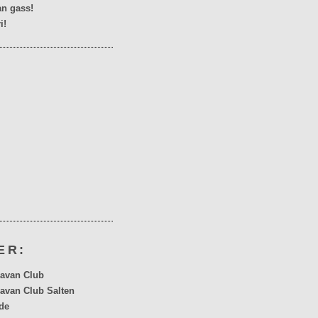
n gass!
i!
ER:
avan Club
avan Club Salten
de