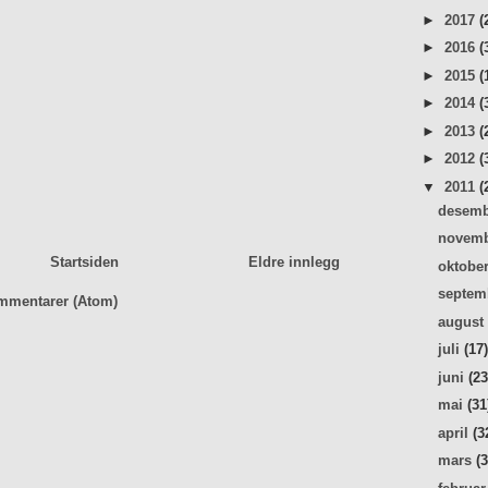
►
2017
(
►
2016
(
►
2015
(
►
2014
(
►
2013
(
►
2012
(
▼
2011
(
desem
novem
Startsiden
Eldre innlegg
oktobe
septe
mmentarer (Atom)
augus
juli
(17
juni
(23
mai
(31
april
(3
mars
(