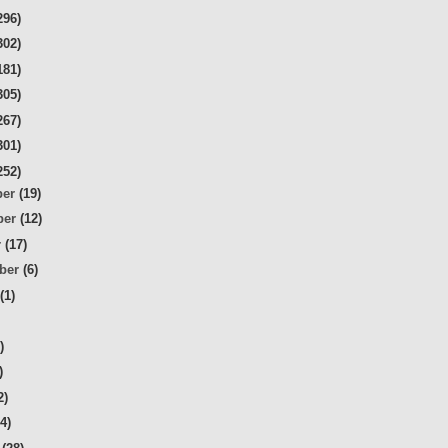
296)
302)
181)
305)
267)
301)
252)
ber
(19)
ber
(12)
r
(17)
mber
(6)
t
(1)
)
)
)
2)
34)