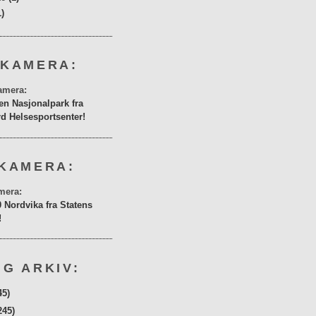
1)
 KAMERA:
en Nasjonalpark fra
rd Helsesportsenter!
KAMERA:
0 Nordvika fra Statens
!
G ARKIV:
45)
245)