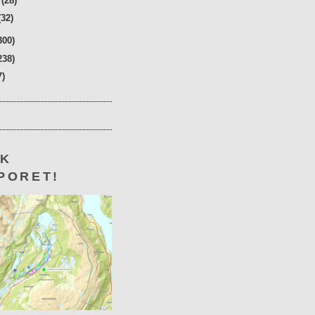
r
(28)
(32)
300)
238)
7)
KK
PORET!