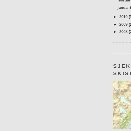
februa
januar
►
2010
(
►
2009
(
►
2008
(
SJE
SKIS