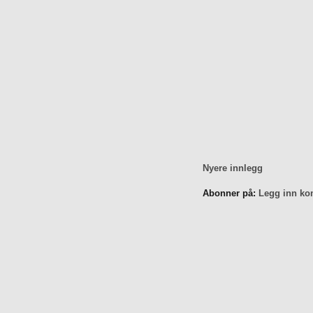
Nyere innlegg
Abonner på:
Legg inn ko