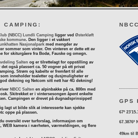
I CAMPING:
NBCC
Club (NBCC) Lundli Camping
ligger ved
Østerkløft
ske kommune
. Den ligger i et vakkert
unkhatten Nasjonalpark
med mengder av
eter sommer som vinter. Om vinteren er dette ett av
 for skiturgåere fra Bodø, Fauske og omegn.
vdeling Salten
og er tilrettelagt for oppstilling av
r det også plassert ca. 50 vogner på ett privat
mping. Strøm og kabeltv er fremført til alle
som inneholder toaletter og dusjmuligheter er
 god dekning og Netcom sitt nett har 4G dekning!
driver
NBCC Salten
en alpinbakke på ca. 800m med
iosk. Skitrekket er i vintersesongen åpent enkelte
åsken. Campingen er drevet på dugnadsprinsippet!
GPS 
g lagt ut bilde slik at interesserte kan sjekke
67º 23'15.
tc oppe på plassen.
 du oversikt over turforslag, informasjon om
67.3876º 
k, WEB kamera i nærheten, værmeldingen, og flere
49km til 