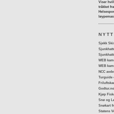
Viser hvi
tråkket fr
Helsespor
løypemask
NYTT
Sjekk Ski
Sjunkhatt
Sjunkhatt
WEB kamer
WEB kame
NCC avdel
Turguide 
Friluftska
Godtur.no
Kjøp Fiske
Snø og Lø
Snøkart f
Statens V