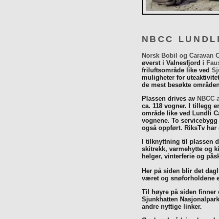
NBCC LUNDL
Norsk Bobil og Caravan 
øverst i Valnesfjord i
Fau
friluftsområde like ved
Sj
muligheter for uteaktivit
de mest besøkte områdene
Plassen drives av
NBCC a
ca. 118 vogner. I tillegg e
område like ved Lundli Ca
vognene. To servicebygg 
også oppført. RiksTv har
I tilknyttning til plassen 
skitrekk, varmehytte og k
helger, vinterferie og p
Her på siden blir det dagli
været og snøforholdene e
Til høyre på siden finner
Sjunkhatten Nasjonalpar
andre nyttige linker.