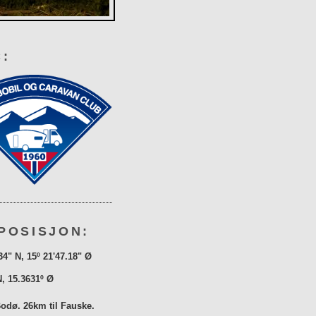
:
POSISJON:
34" N, 15º 21'47.18" Ø
N, 15.3631º Ø
Bodø. 26km til Fauske.