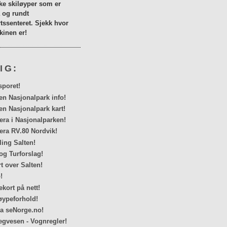
lke skiløyper som er
a og rundt
tssenteret. Sjekk hvor
inen er!
IG:
sporet!
en Nasjonalpark info!
en Nasjonalpark kart!
a i Nasjonalparken!
ra RV.80 Nordvik!
ing Salten!
og Turforslag!
rt over Salten!
!
kort på nett!
ypeforhold!
ra seNorge.no!
egvesen - Vognregler!