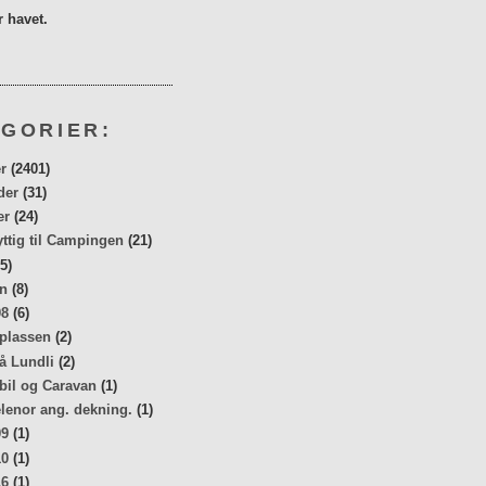
 havet.
GORIER:
r
(2401)
der
(31)
er
(24)
yttig til Campingen
(21)
5)
n
(8)
08
(6)
 plassen
(2)
å Lundli
(2)
bil og Caravan
(1)
elenor ang. dekning.
(1)
09
(1)
10
(1)
16
(1)