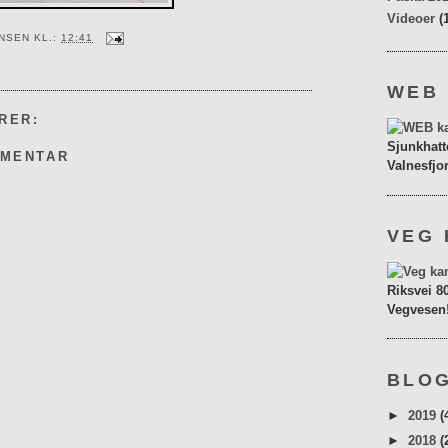
Videoer
(
ENSEN
KL.:
12:41
WEB
RER:
Sjunkhatt
MMENTAR
Valnesfjo
VEG 
Riksvei 8
Vegvesen
BLOG
►
2019
(
►
2018
(