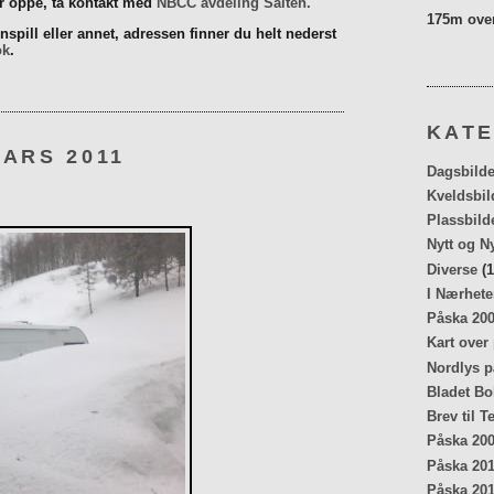
er oppe, ta kontakt med
NBCC avdeling Salten.
175m over
spill eller annet, adressen finner du helt nederst
ok
.
KATE
ARS 2011
Dagsbilde
Kveldsbil
Plassbild
Nytt og N
Diverse
(1
I Nærhete
Påska 20
Kart over
Nordlys p
Bladet Bo
Brev til T
Påska 20
Påska 20
Påska 20