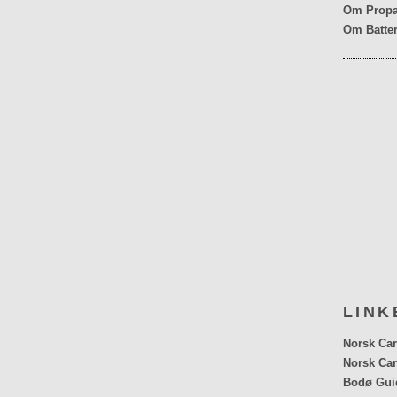
Om Propa
Om Batter
LINK
Norsk Car
Norsk Car
Bodø Gui