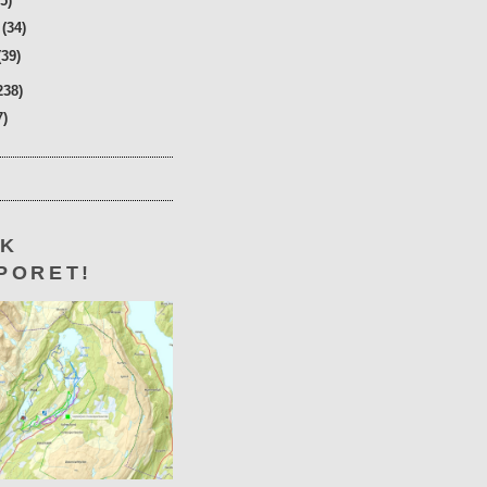
35)
r
(34)
(39)
238)
7)
KK
PORET!