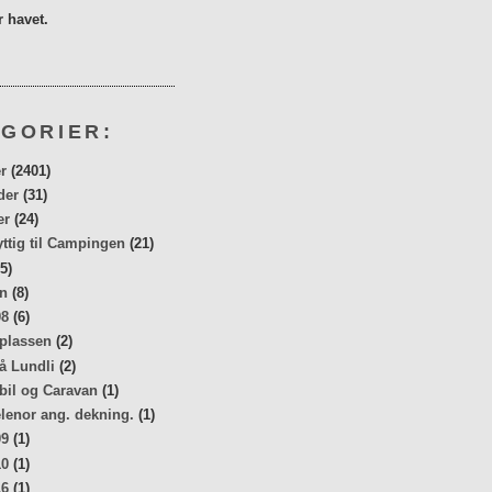
 havet.
GORIER:
r
(2401)
der
(31)
er
(24)
yttig til Campingen
(21)
5)
n
(8)
08
(6)
 plassen
(2)
å Lundli
(2)
bil og Caravan
(1)
elenor ang. dekning.
(1)
09
(1)
10
(1)
16
(1)