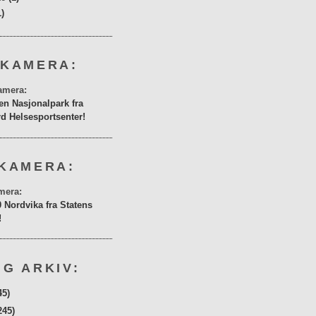
1)
 KAMERA:
en Nasjonalpark fra
rd Helsesportsenter!
KAMERA:
0 Nordvika fra Statens
!
G ARKIV:
45)
245)