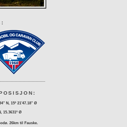
:
POSISJON:
34" N, 15º 21'47.18" Ø
N, 15.3631º Ø
Bodø. 26km til Fauske.