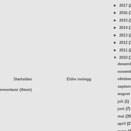
►
2017
(
►
2016
(
►
2015
(
►
2014
(
►
2013
(
►
2012
(
►
2011
(
▼
2010
(
desem
novem
oktobe
Startsiden
Eldre innlegg
septe
mmentarer (Atom)
augus
juli
(1)
juni
(7)
mai
(35
april
(2