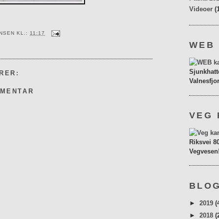
Videoer
(
ENSEN
KL.:
11:17
WEB
Sjunkhatt
RER:
Valnesfjo
MMENTAR
VEG 
Riksvei 8
Vegvesen
BLOG
►
2019
(
►
2018
(