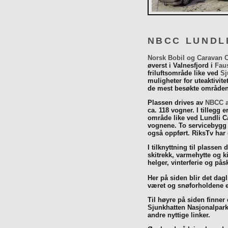
NBCC LUNDL
Norsk Bobil og Caravan 
øverst i Valnesfjord i
Fau
friluftsområde like ved
Sj
muligheter for uteaktivit
de mest besøkte områdene
Plassen drives av
NBCC a
ca. 118 vogner. I tillegg e
område like ved Lundli Ca
vognene. To servicebygg 
også oppført. RiksTv har
I tilknyttning til plassen 
skitrekk, varmehytte og k
helger, vinterferie og p
Her på siden blir det dagli
været og snøforholdene e
Til høyre på siden finner
Sjunkhatten Nasjonalpar
andre nyttige linker.