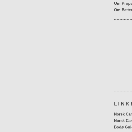
Om Propa
Om Batter
LINK
Norsk Car
Norsk Car
Bodø Gui