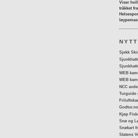
Viser hvi
tråkket fr
Helsespor
løypemask
NYTT
Sjekk Ski
Sjunkhatt
Sjunkhatt
WEB kamer
WEB kame
NCC avdel
Turguide 
Friluftska
Godtur.no
Kjøp Fiske
Snø og Lø
Snøkart f
Statens V