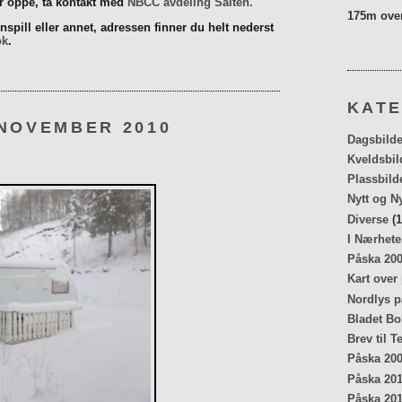
er oppe, ta kontakt med
NBCC avdeling Salten.
175m over
spill eller annet, adressen finner du helt nederst
ok
.
KATE
 NOVEMBER 2010
Dagsbilde
Kveldsbil
Plassbild
Nytt og N
Diverse
(1
I Nærhete
Påska 20
Kart over
Nordlys p
Bladet Bo
Brev til T
Påska 20
Påska 20
Påska 20