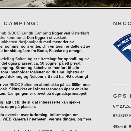
I CAMPING:
NBCC
Club (NBCC) Lundli Camping
ligger ved
Østerkløft
ske kommune
. Den ligger i et vakkert
unkhatten Nasjonalpark
med mengder av
eter sommer som vinter. Om vinteren er dette ett av
 for skiturgåere fra Bodø, Fauske og omegn.
vdeling Salten
og er tilrettelagt for oppstilling av
r det også plassert ca. 50 vogner på ett privat
mping. Strøm og kabeltv er fremført til alle
som inneholder toaletter og dusjmuligheter er
 god dekning og Netcom sitt nett har 4G dekning!
driver
NBCC Salten
en alpinbakke på ca. 800m med
iosk. Skitrekket er i vintersesongen åpent enkelte
åsken. Campingen er drevet på dugnadsprinsippet!
GPS 
g lagt ut bilde slik at interesserte kan sjekke
67º 23'15.
tc oppe på plassen.
 du oversikt over turforslag, informasjon om
67.3876º 
k, WEB kamera i nærheten, værmeldingen, og flere
49km til 