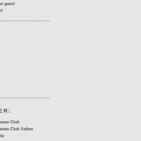
n gass!
i!
ER:
avan Club
avan Club Salten
de