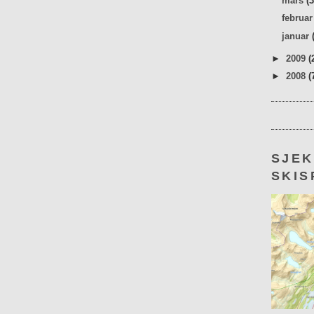
mars
(
februa
januar
►
2009
(
►
2008
(
SJE
SKIS