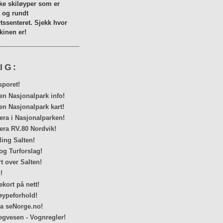
lke skiløyper som er
a og rundt
tssenteret. Sjekk hvor
inen er!
IG:
sporet!
en Nasjonalpark info!
en Nasjonalpark kart!
a i Nasjonalparken!
ra RV.80 Nordvik!
ing Salten!
og Turforslag!
rt over Salten!
!
kort på nett!
ypeforhold!
ra seNorge.no!
egvesen - Vognregler!