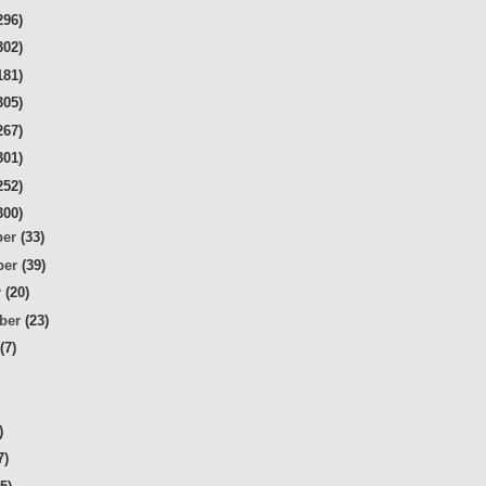
296)
302)
181)
305)
267)
301)
252)
300)
ber
(33)
ber
(39)
r
(20)
mber
(23)
t
(7)
)
7)