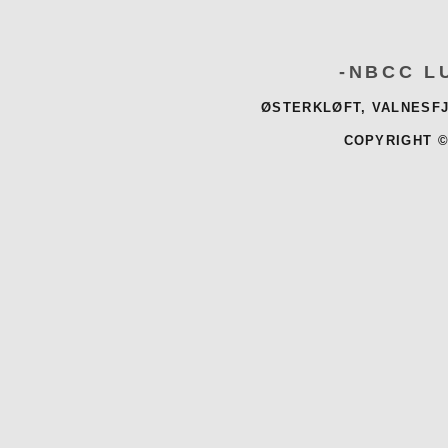
-NBCC L
ØSTERKLØFT, VALNESFJ
COPYRIGHT ©