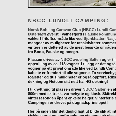
NBCC LUNDLI CAMPING:
Norsk Bobil og Caravan Club (NBCC) Lundli Ca
Østerkløft
øverst i Valnesfjord i
Fauske kommun
vakkert friluftsområde like ved
Sjunkhatten Nasj
mengder av muligheter for uteaktiviteter somme
vinteren er dette ett av de mest besøkte områden
fra Bodø, Fauske og omegn.
Plassen drives av
NBCC avdeling Salten
og er til
oppstilling av ca. 118 vogner. I tillegg er det også
vogner på ett privat område like ved Lundli Cam
kabeltv er fremført til alle vognene. To serviceb
toaletter og dusjmuligheter er også oppført. Rik
dekning og Netcom sitt nett har 4G dekning!
I tilknyttning til plassen driver
NBCC Salten
en al
800m med skitrekk, varmehytte og kiosk. Skitrekk
vintersesongen åpent enkelte helger, vinterferie
Campingen er drevet på dugnadsprinsippet!
Her på siden blir det daglig lagt ut bilde slik at i
sjekke været og snøforholdene etc oppe på plas