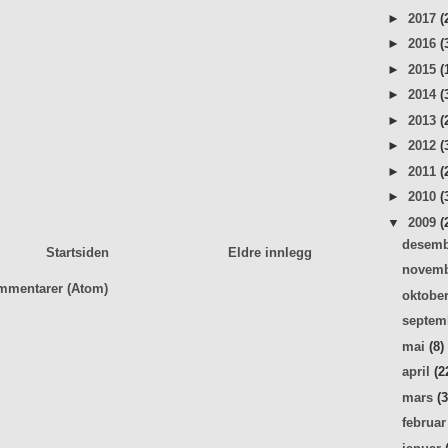
►
2017
(
►
2016
(
►
2015
(
►
2014
(
►
2013
(
►
2012
(
►
2011
(
►
2010
(
▼
2009
(
desem
Startsiden
Eldre innlegg
novem
mmentarer (Atom)
oktobe
septe
mai
(8)
april
(2
mars
(
februa