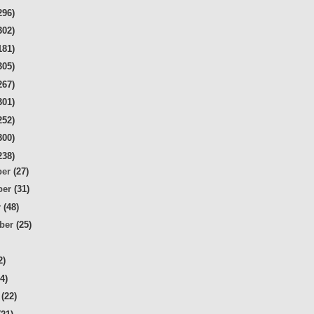
296)
302)
181)
305)
267)
301)
252)
300)
238)
ber
(27)
ber
(31)
r
(48)
mber
(25)
2)
34)
r
(22)