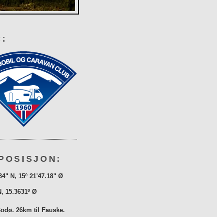
:
POSISJON:
34" N, 15º 21'47.18" Ø
N, 15.3631º Ø
Bodø. 26km til Fauske.