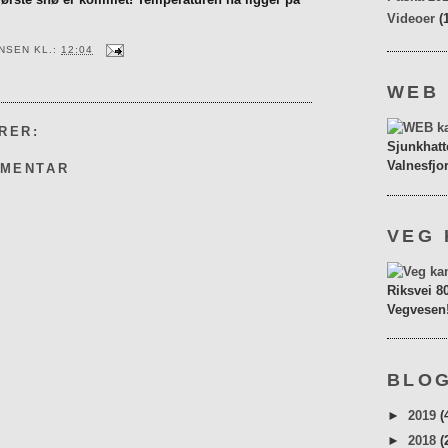
Videoer
(
ENSEN
KL.:
12:04
WEB
RER:
Sjunkhatt
Valnesfjo
MMENTAR
VEG 
Riksvei 8
Vegvesen
BLOG
►
2019
(
►
2018
(