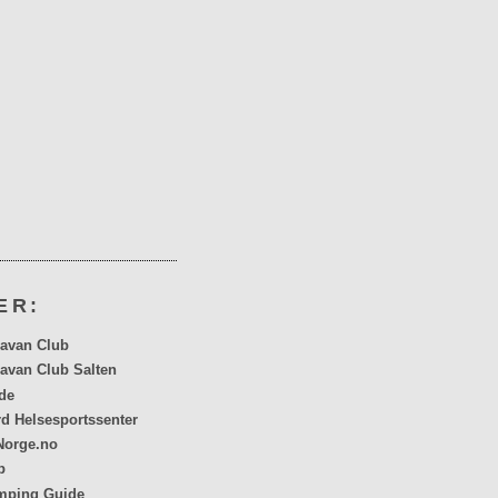
ER:
avan Club
avan Club Salten
de
rd Helsesportssenter
orge.no
p
mping Guide