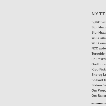
NYTT
Sjekk Ski
Sjunkhatt
Sjunkhatt
WEB kamer
WEB kame
NCC avdel
Turguide 
Friluftska
Godtur.no
Kjøp Fiske
Snø og Lø
Snøkart f
Statens V
Om Propa
Om Batter