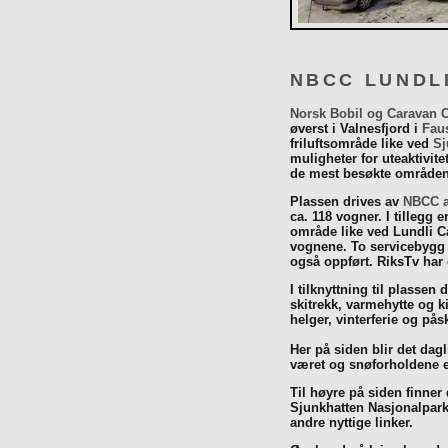
NBCC LUNDL
Norsk Bobil og Caravan 
øverst i Valnesfjord i
Fau
friluftsområde like ved
Sj
muligheter for uteaktivit
de mest besøkte områdene
Plassen drives av
NBCC a
ca. 118 vogner. I tillegg e
område like ved Lundli Ca
vognene. To servicebygg 
også oppført. RiksTv har
I tilknyttning til plassen 
skitrekk, varmehytte og k
helger, vinterferie og p
Her på siden blir det dagli
været og snøforholdene e
Til høyre på siden finner
Sjunkhatten Nasjonalpar
andre nyttige linker.