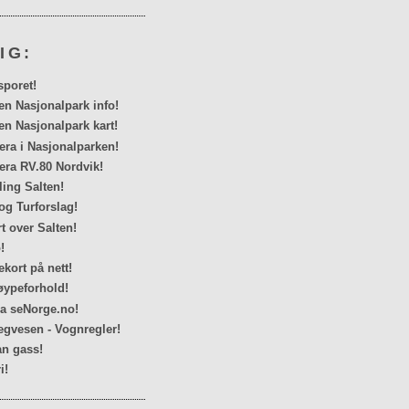
IG:
sporet!
en Nasjonalpark info!
en Nasjonalpark kart!
a i Nasjonalparken!
ra RV.80 Nordvik!
ing Salten!
og Turforslag!
rt over Salten!
!
kort på nett!
ypeforhold!
ra seNorge.no!
egvesen - Vognregler!
n gass!
i!