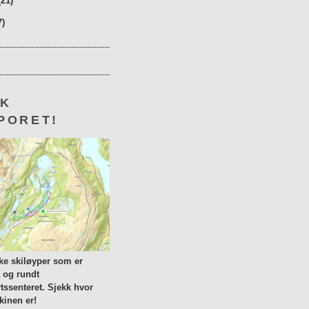
(21)
7)
KK
PORET!
lke skiløyper som er
a og rundt
tssenteret. Sjekk hvor
inen er!