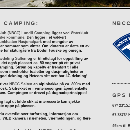
I CAMPING:
NBCC
Club (NBCC) Lundli Camping
ligger ved
Østerkløft
ske kommune
. Den ligger i et vakkert
unkhatten Nasjonalpark
med mengder av
eter sommer som vinter. Om vinteren er dette ett av
 for skiturgåere fra Bodø, Fauske og omegn.
vdeling Salten
og er tilrettelagt for oppstilling av
r det også plassert ca. 50 vogner på ett privat
mping. Strøm og kabeltv er fremført til alle
som inneholder toaletter og dusjmuligheter er
 god dekning og Netcom sitt nett har 4G dekning!
driver
NBCC Salten
en alpinbakke på ca. 800m med
iosk. Skitrekket er i vintersesongen åpent enkelte
åsken. Campingen er drevet på dugnadsprinsippet!
GPS 
g lagt ut bilde slik at interesserte kan sjekke
67º 23'15.
tc oppe på plassen.
 du oversikt over turforslag, informasjon om
67.3876º 
k, WEB kamera i nærheten, værmeldingen, og flere
49km til 