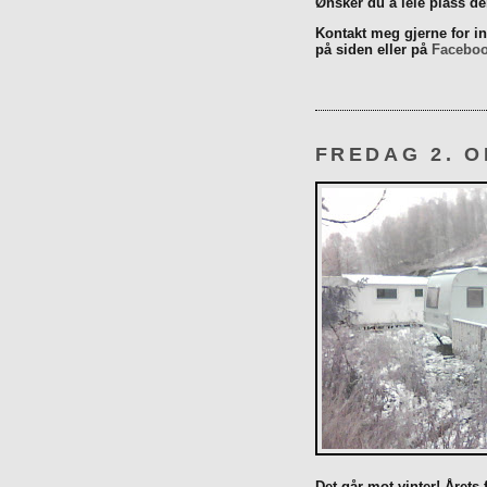
Ønsker du å leie plass d
Kontakt meg gjerne for inn
på siden eller på
Facebo
FREDAG 2. O
Det går mot vinter! Årets