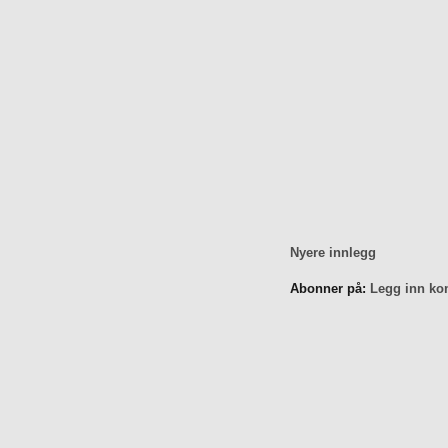
Nyere innlegg
Abonner på:
Legg inn ko