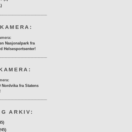
1)
 KAMERA:
en Nasjonalpark fra
rd Helsesportsenter!
KAMERA:
0 Nordvika fra Statens
!
G ARKIV:
45)
245)