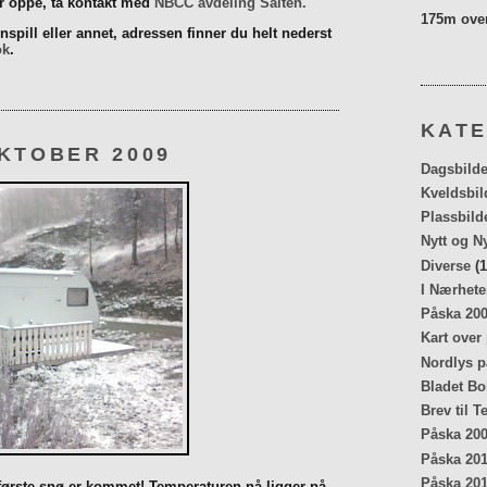
er oppe, ta kontakt med
NBCC avdeling Salten.
175m over
spill eller annet, adressen finner du helt nederst
ok
.
KATE
KTOBER 2009
Dagsbilde
Kveldsbil
Plassbild
Nytt og N
Diverse
(1
I Nærhete
Påska 20
Kart over
Nordlys p
Bladet Bo
Brev til T
Påska 20
Påska 20
Påska 20
 første snø er kommet! Temperaturen nå ligger på