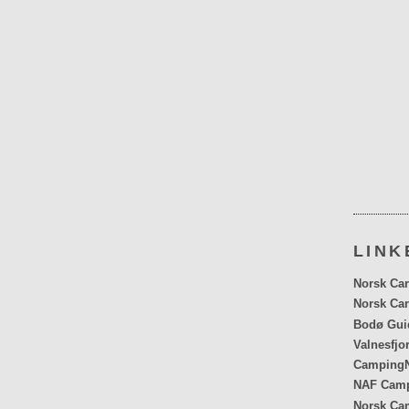
LINK
Norsk Car
Norsk Car
Bodø Gui
Valnesfjo
CampingN
NAF Cam
Norsk Ca