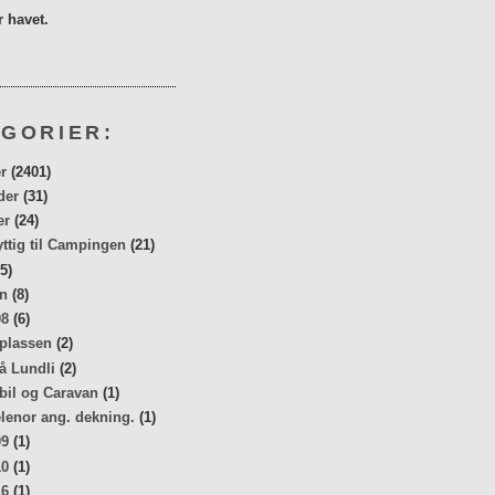
 havet.
GORIER:
r
(2401)
der
(31)
er
(24)
yttig til Campingen
(21)
5)
n
(8)
08
(6)
 plassen
(2)
å Lundli
(2)
bil og Caravan
(1)
elenor ang. dekning.
(1)
09
(1)
10
(1)
16
(1)