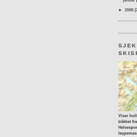
januar
►
2008
(
SJE
SKIS
Viser hvi
tråkket fr
Helsespor
løypemask