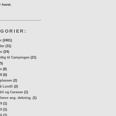
 havet.
GORIER:
r
(2401)
der
(31)
er
(24)
yttig til Campingen
(21)
5)
n
(8)
08
(6)
 plassen
(2)
å Lundli
(2)
bil og Caravan
(1)
elenor ang. dekning.
(1)
09
(1)
10
(1)
16
(1)