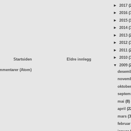
►
2017
(
►
2016
(
►
2015
(
►
2014
(
►
2013
(
►
2012
(
►
2011
(
►
2010
(
Startsiden
Eldre innlegg
▼
2009
(
mmentarer (Atom)
desem
novem
oktobe
septe
mai
(8)
april
(2
mars
(
februa