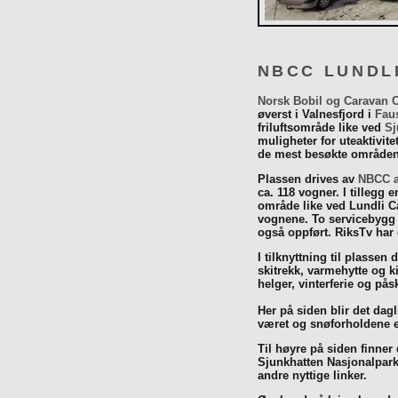
NBCC LUNDL
Norsk Bobil og Caravan 
øverst i Valnesfjord i
Fau
friluftsområde like ved
Sj
muligheter for uteaktivit
de mest besøkte områdene
Plassen drives av
NBCC a
ca. 118 vogner. I tillegg e
område like ved Lundli Ca
vognene. To servicebygg 
også oppført. RiksTv har
I tilknyttning til plassen 
skitrekk, varmehytte og k
helger, vinterferie og p
Her på siden blir det dagli
været og snøforholdene e
Til høyre på siden finner
Sjunkhatten Nasjonalpar
andre nyttige linker.