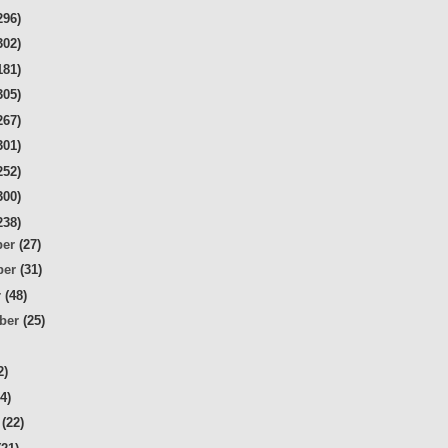
296)
302)
181)
305)
267)
301)
252)
300)
238)
ber
(27)
ber
(31)
r
(48)
mber
(25)
2)
34)
r
(22)