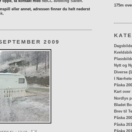
er oppe, ta kontakt med
NBCC avdeling Salten.
175m over
spill eller annet, adressen finner du helt nederst
ok
.
KATE
 SEPTEMBER 2009
Dagsbilde
Kveldsbil
Plassbild
Nytt og N
Diverse
(1
I Nærhete
Påska 20
Kart over
Nordlys p
Bladet Bo
Brev til T
Påska 20
Påska 20
Påska 20
ENSEN
KL.:
12:19