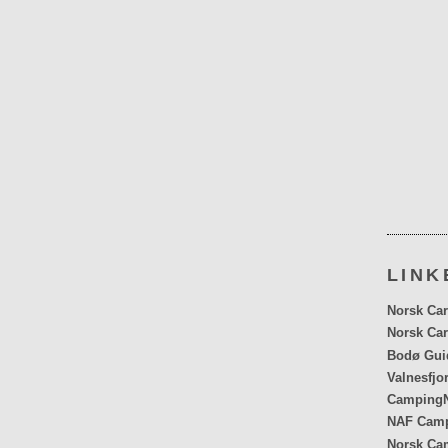
LINK
Norsk Car
Norsk Car
Bodø Gui
Valnesfjo
CampingN
NAF Cam
Norsk Ca