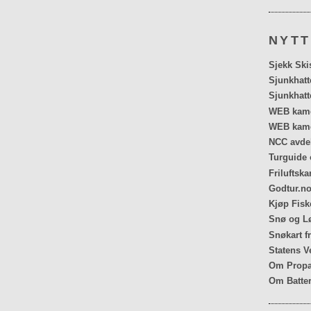
NYTT
Sjekk Ski
Sjunkhatt
Sjunkhatt
WEB kamer
WEB kame
NCC avdel
Turguide 
Friluftska
Godtur.no
Kjøp Fiske
Snø og Lø
Snøkart f
Statens V
Om Propa
Om Batter