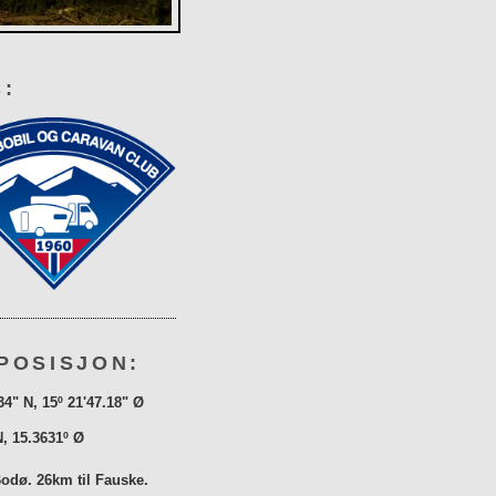
:
POSISJON:
34" N, 15º 21'47.18" Ø
N, 15.3631º Ø
Bodø. 26km til Fauske.