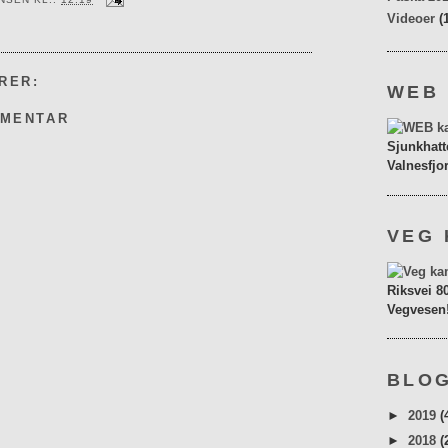
Videoer
(
RER:
WEB
MMENTAR
Sjunkhatt
Valnesfjo
VEG 
Riksvei 8
Vegvesen
BLOG
►
2019
(
►
2018
(