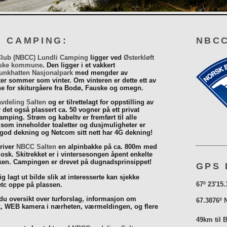
I CAMPING:
NBCC
Club (NBCC) Lundli Camping
ligger ved
Østerkløft
ske kommune
. Den ligger i et vakkert
unkhatten Nasjonalpark
med mengder av
eter sommer som vinter. Om vinteren er dette ett av
 for skiturgåere fra Bodø, Fauske og omegn.
vdeling Salten
og er tilrettelagt for oppstilling av
r det også plassert ca. 50 vogner på ett privat
mping. Strøm og kabeltv er fremført til alle
som inneholder toaletter og dusjmuligheter er
 god dekning og Netcom sitt nett har 4G dekning!
driver
NBCC Salten
en alpinbakke på ca. 800m med
iosk. Skitrekket er i vintersesongen åpent enkelte
åsken. Campingen er drevet på dugnadsprinsippet!
GPS 
g lagt ut bilde slik at interesserte kan sjekke
67º 23'15.
tc oppe på plassen.
 du oversikt over turforslag, informasjon om
67.3876º 
k, WEB kamera i nærheten, værmeldingen, og flere
49km til 