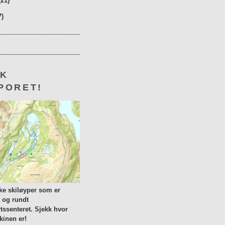
(21)
7)
KK
PORET!
lke skiløyper som er
a og rundt
tssenteret. Sjekk hvor
inen er!