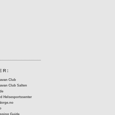
ER:
avan Club
avan Club Salten
de
rd Helsesportssenter
orge.no
p
mping Guide