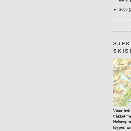
januar
►
2008
(
SJE
SKIS
Viser hvi
tråkket fr
Helsespor
løypemask