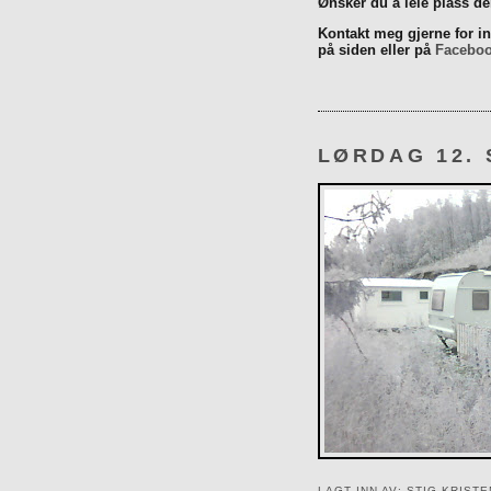
Ønsker du å leie plass d
Kontakt meg gjerne for inn
på siden eller på
Facebo
LØRDAG 12.
LAGT INN AV:
STIG KRIST