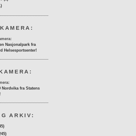
1)
 KAMERA:
en Nasjonalpark fra
rd Helsesportsenter!
KAMERA:
0 Nordvika fra Statens
!
G ARKIV:
45)
245)