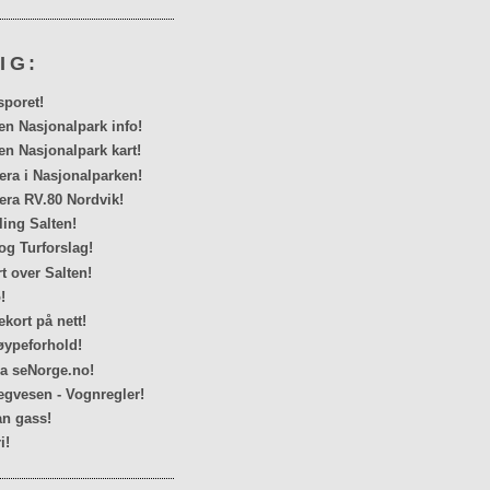
IG:
sporet!
en Nasjonalpark info!
en Nasjonalpark kart!
a i Nasjonalparken!
ra RV.80 Nordvik!
ing Salten!
og Turforslag!
rt over Salten!
!
kort på nett!
ypeforhold!
ra seNorge.no!
egvesen - Vognregler!
n gass!
i!