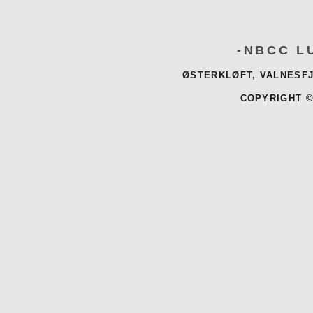
-NBCC L
ØSTERKLØFT, VALNESFJ
COPYRIGHT ©