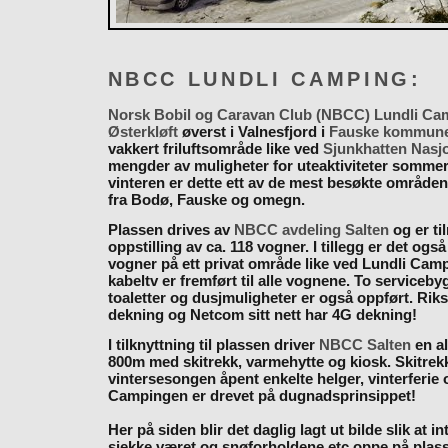
NBCC LUNDLI CAMPING:
Norsk Bobil og Caravan Club (NBCC) Lundli Ca
Østerkløft
øverst i Valnesfjord i
Fauske kommun
vakkert friluftsområde like ved
Sjunkhatten Nasj
mengder av muligheter for uteaktiviteter somme
vinteren er dette ett av de mest besøkte områden
fra Bodø, Fauske og omegn.
Plassen drives av
NBCC avdeling Salten
og er til
oppstilling av ca. 118 vogner. I tillegg er det også
vogner på ett privat område like ved Lundli Cam
kabeltv er fremført til alle vognene. To serviceb
toaletter og dusjmuligheter er også oppført. Rik
dekning og Netcom sitt nett har 4G dekning!
I tilknyttning til plassen driver
NBCC Salten
en al
800m med skitrekk, varmehytte og kiosk. Skitrekk
vintersesongen åpent enkelte helger, vinterferie
Campingen er drevet på dugnadsprinsippet!
Her på siden blir det daglig lagt ut bilde slik at i
sjekke været og snøforholdene etc oppe på plas