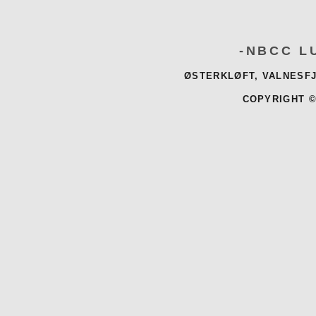
-NBCC L
ØSTERKLØFT, VALNESFJ
COPYRIGHT ©