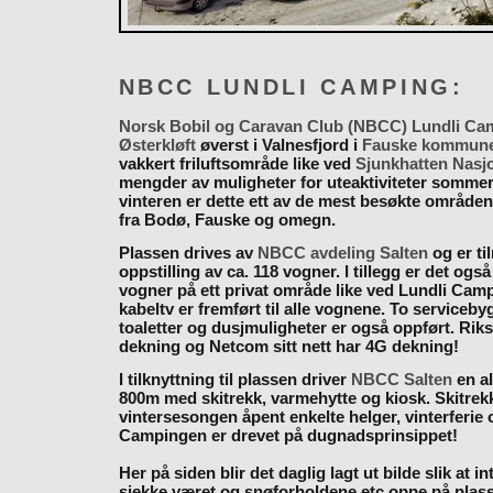
NBCC LUNDLI CAMPING:
Norsk Bobil og Caravan Club (NBCC) Lundli Ca
Østerkløft
øverst i Valnesfjord i
Fauske kommun
vakkert friluftsområde like ved
Sjunkhatten Nasj
mengder av muligheter for uteaktiviteter somme
vinteren er dette ett av de mest besøkte områden
fra Bodø, Fauske og omegn.
Plassen drives av
NBCC avdeling Salten
og er til
oppstilling av ca. 118 vogner. I tillegg er det også
vogner på ett privat område like ved Lundli Cam
kabeltv er fremført til alle vognene. To serviceb
toaletter og dusjmuligheter er også oppført. Rik
dekning og Netcom sitt nett har 4G dekning!
I tilknyttning til plassen driver
NBCC Salten
en al
800m med skitrekk, varmehytte og kiosk. Skitrekk
vintersesongen åpent enkelte helger, vinterferie
Campingen er drevet på dugnadsprinsippet!
Her på siden blir det daglig lagt ut bilde slik at i
sjekke været og snøforholdene etc oppe på plas