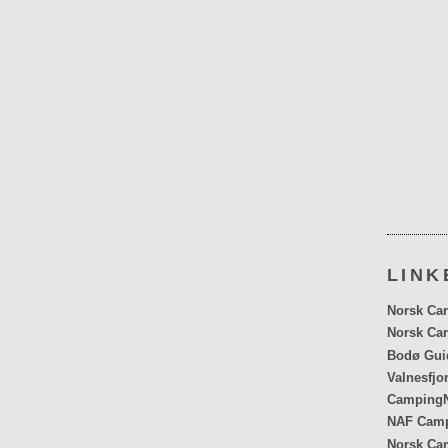
LINK
Norsk Car
Norsk Car
Bodø Gui
Valnesfjo
CampingN
NAF Cam
Norsk Ca