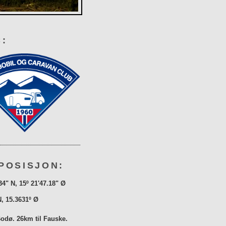
:
POSISJON:
34" N, 15º 21'47.18" Ø
N, 15.3631º Ø
Bodø. 26km til Fauske.