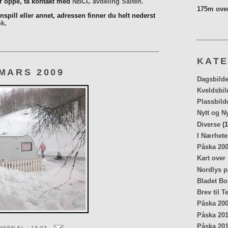
er oppe, ta kontakt med
NBCC avdeling Salten.
175m over
spill eller annet, adressen finner du helt nederst
ok
.
KATE
MARS 2009
Dagsbilde
Kveldsbil
Plassbild
Nytt og N
Diverse
(1
I Nærhete
Påska 20
Kart over
Nordlys p
Bladet Bo
Brev til T
Påska 20
Påska 20
Påska 20
ENSEN
KL.:
13:03