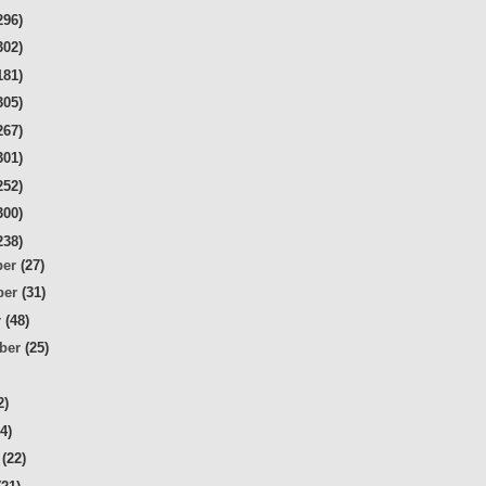
296)
302)
181)
305)
267)
301)
252)
300)
238)
ber
(27)
ber
(31)
r
(48)
mber
(25)
2)
34)
r
(22)