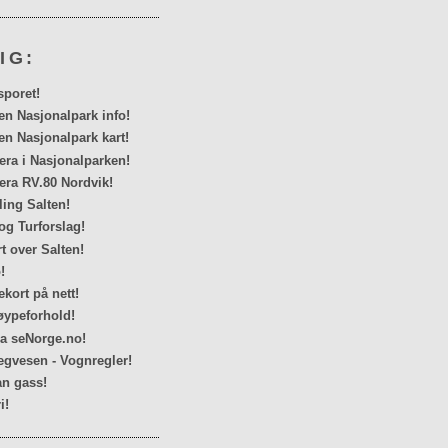
IG:
sporet!
en Nasjonalpark info!
en Nasjonalpark kart!
a i Nasjonalparken!
ra RV.80 Nordvik!
ing Salten!
og Turforslag!
rt over Salten!
!
kort på nett!
ypeforhold!
ra seNorge.no!
egvesen - Vognregler!
n gass!
i!