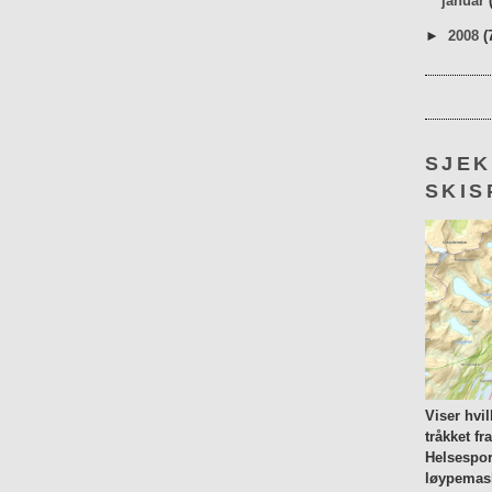
januar
►
2008
(
SJE
SKIS
Viser hvi
tråkket fr
Helsespor
løypemask