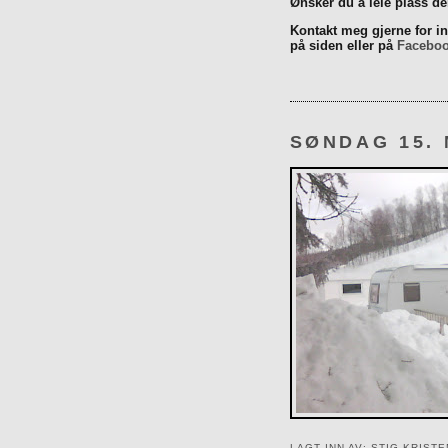
Ønsker du å leie plass d
Kontakt meg gjerne for inn
på siden eller på
Facebo
SØNDAG 15. 
LAGT INN AV:
STIG KRIST