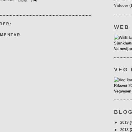
Videoer
(
RER:
WEB
MMENTAR
Sjunkhatt
Valnesfjo
VEG 
Riksvei 8
Vegvesen
BLOG
►
2019
(
►
2018
(