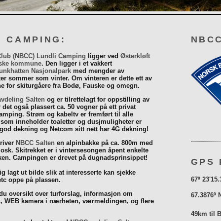
I CAMPING:
NBCC
Club (NBCC) Lundli Camping
ligger ved
Østerkløft
ske kommune
. Den ligger i et vakkert
unkhatten Nasjonalpark
med mengder av
eter sommer som vinter. Om vinteren er dette ett av
 for skiturgåere fra Bodø, Fauske og omegn.
vdeling Salten
og er tilrettelagt for oppstilling av
r det også plassert ca. 50 vogner på ett privat
mping. Strøm og kabeltv er fremført til alle
som inneholder toaletter og dusjmuligheter er
 god dekning og Netcom sitt nett har 4G dekning!
driver
NBCC Salten
en alpinbakke på ca. 800m med
iosk. Skitrekket er i vintersesongen åpent enkelte
åsken. Campingen er drevet på dugnadsprinsippet!
GPS 
g lagt ut bilde slik at interesserte kan sjekke
67º 23'15.
tc oppe på plassen.
 du oversikt over turforslag, informasjon om
67.3876º 
k, WEB kamera i nærheten, værmeldingen, og flere
49km til 