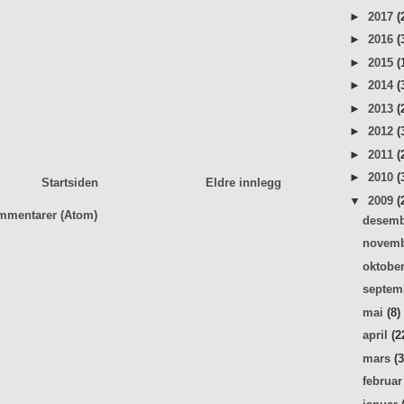
►
2017
(
►
2016
(
►
2015
(
►
2014
(
►
2013
(
►
2012
(
►
2011
(
►
2010
(
Startsiden
Eldre innlegg
▼
2009
(
mmentarer (Atom)
desem
novem
oktobe
septe
mai
(8)
april
(2
mars
(
februa