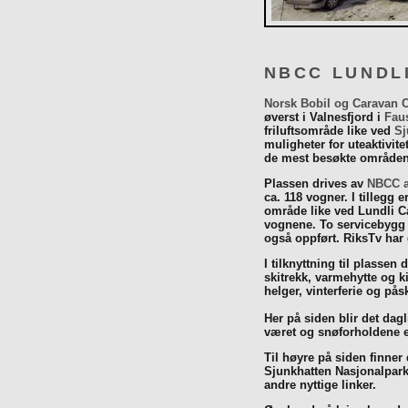
NBCC LUNDL
Norsk Bobil og Caravan 
øverst i Valnesfjord i
Fau
friluftsområde like ved
Sj
muligheter for uteaktivit
de mest besøkte områdene
Plassen drives av
NBCC a
ca. 118 vogner. I tillegg e
område like ved Lundli Ca
vognene. To servicebygg 
også oppført. RiksTv har
I tilknyttning til plassen 
skitrekk, varmehytte og k
helger, vinterferie og p
Her på siden blir det dagli
været og snøforholdene e
Til høyre på siden finner
Sjunkhatten Nasjonalpar
andre nyttige linker.