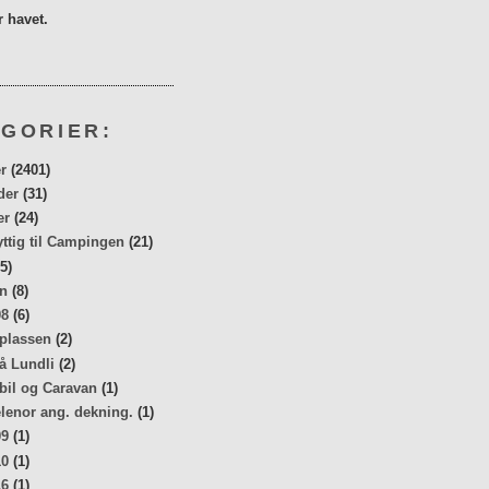
 havet.
GORIER:
r
(2401)
der
(31)
er
(24)
yttig til Campingen
(21)
5)
n
(8)
08
(6)
 plassen
(2)
å Lundli
(2)
bil og Caravan
(1)
elenor ang. dekning.
(1)
09
(1)
10
(1)
16
(1)