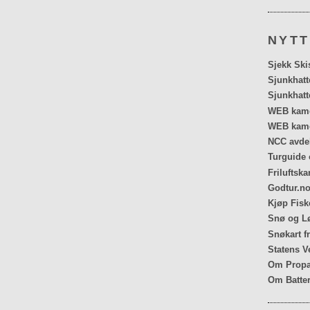
NYTT
Sjekk Ski
Sjunkhatt
Sjunkhatt
WEB kamer
WEB kame
NCC avdel
Turguide 
Friluftska
Godtur.no
Kjøp Fiske
Snø og Lø
Snøkart f
Statens V
Om Propa
Om Batter