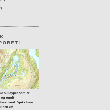
(21)
7)
KK
PORET!
lke skiløyper som er
a og rundt
tssenteret. Sjekk hvor
inen er!