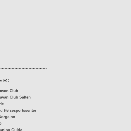
ER:
avan Club
avan Club Salten
de
rd Helsesportssenter
orge.no
p
mping Guide