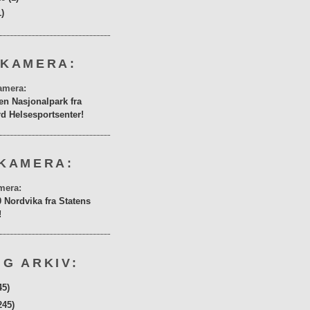
1)
 KAMERA:
en Nasjonalpark fra
rd Helsesportsenter!
KAMERA:
0 Nordvika fra Statens
!
G ARKIV:
45)
245)